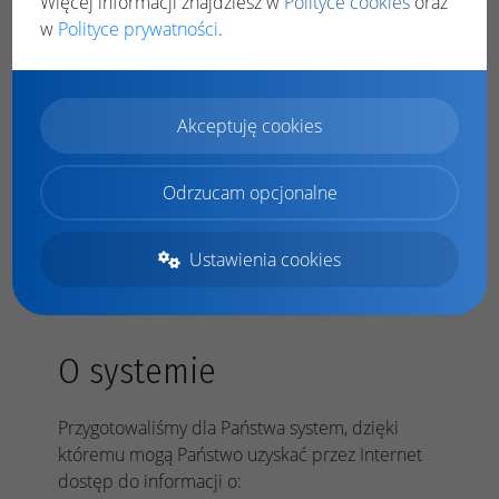
Więcej informacji znajdziesz w
Polityce cookies
oraz
Zestawienie płatności
w
Polityce prywatności
.
Dokonywanie płatności
Płatność Blue Media
Płatność KIR ( Paybynet)
Akceptuję cookies
Dokonane wpłaty
Tryb demo
Odrzucam opcjonalne
Powiadomienia
Ustawienia cookies
Moje dane
O systemie
Przygotowaliśmy dla Państwa system, dzięki
któremu mogą Państwo uzyskać przez Internet
dostęp do informacji o: