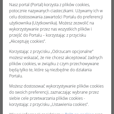
Nasz portal (Portal) korzysta z plików cookies,
Płatność za pośrednictwem KIR
potocznie nazywanych ciasteczkami. Używamy ich w
Wyszukiwarka
celu dostosowania zawartości Portalu do preferencji
użytkownika (Użytkownika). Możesz zezwolić na
Odebrane
wykorzystywanie przez nas wszystkich plików i
Wysłane
przejść do Portalu – korzystając z przycisku
„Akceptuję cookies”.
Robocze
Podatki i opłaty lokalne
Korzystając z przycisku „Odrzucam opcjonalne”
możesz wskazać, że nie chcesz akceptować żadnych
Podatki od gruntów i nieruchomości
plików cookies, w związku z czym przechowywane
Gospodarowanie odpadami
będą tylko te, które są niezbędne do działania
komunalnymi
Portalu.
Ewidencja opłat komunalnych
Możesz dostosować wykorzystywanie plików cookies
Podatek od środków transportu
do swoich preferencji, zaznaczając wybrane przez
Zezwolenie na sprzedaż napojów
siebie cele przetwarzania plików cookies -
alkoholowych
korzystając z przycisku „Ustawienia cookies”.
Moje płatności