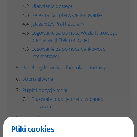
Ułatwienia dostępu
Rejestracja i pierwsze logowanie
Jak założyć Profil Zaufany
Logowanie za pomocą Węzła Krajowego
Identyfikacji Elektronicznej
Logowanie za pomocą bankowości
internetowej
Panel użytkownika - formularz startowy
Strona główna
Pulpit i pozycje menu
Pozostałe pozycje menu w panelu
bocznym
E-usługi
Wysyłanie dokumentu
Pliki cookies
Płatność za formularz